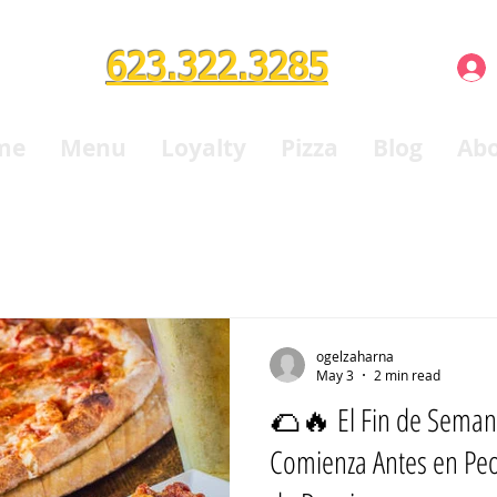
623.322.3285
me
Menu
Loyalty
Pizza
Blog
Ab
ogelzaharna
May 3
2 min read
🌮🔥 El Fin de Seman
Comienza Antes en Peori