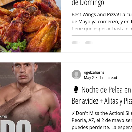
de Domingo
Best Wings and Pizza! La cu
de Mayo ya comenzó, y en Peoria, AZ, la celebración no
tiene que esperar hasta el
Wings, empezamos antes con
domingo: alitas calientes, 
ambiente inmejorable . 🍗
de Cinco Como Se Debe ¿Po
Cinco de Mayo si puedes e
domingo es el calentamient
ogelzaharna
grupo 👥 Disfru
May 2
1 min read
🥊 Noche de Pelea en 
Benavidez + Alitas y Piz
⚡ Don't Miss the Action! Si
Peoria, AZ, el 2 de mayo s
puedes perderte. La esper