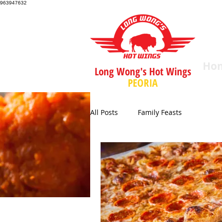
963947632
Ho
Long Wong's Hot Wings
PEORIA
All Posts
Family Feasts