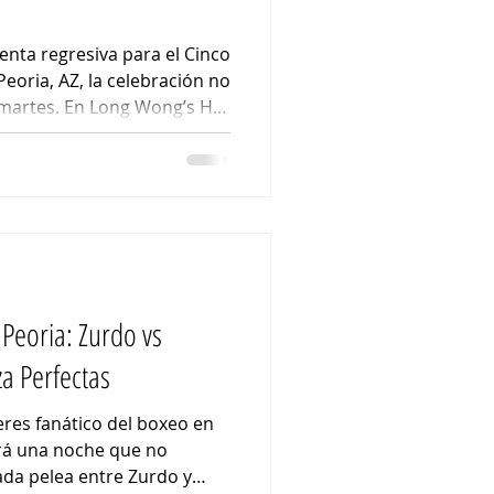
enta regresiva para el Cinco
 martes. En Long Wong’s Hot
 el plan perfecto para el
pizza recién hecha y un
 Empieza tu Celebración
r qué esperar hasta el
mpezar desde ahora? El
o perfecto: Reúne a tu
Peoria: Zurdo vs
za Perfectas
 eres fanático del boxeo en
erá una noche que no
ada pelea entre Zurdo y